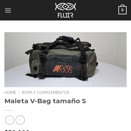
Skip
0
to
content
HOME
/
ROPA Y COMPLEMENTOS
Maleta V-Bag tamaño S