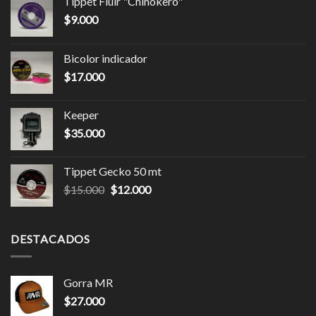
Tippet Fluir "Chinokero"
$
9.000
Bicolor indicador
$
17.000
Keeper
$
35.000
Tippet Gecko 50 mt
$
15.000
$
12.000
DESTACADOS
Gorra MR
$
27.000