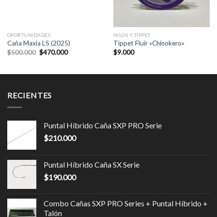
OPORTUNIDADES
HILOS Y TIPPET
Caña Maxia LS (2025)
Tippet Fluir «Chinokero»
$
500.000
$
470.000
$
9.000
RECIENTES
Puntal Híbrido Caña SXP PRO Serie
$
210.000
Puntal Híbrido Caña SX Serie
$
190.000
Combo Cañas SXP PRO Series + Puntal Híbrido +
Talón