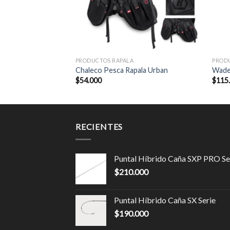
PRODUCTOS RAPALA
PROD
Chaleco Pesca Rapala Urban
Wade
$
54.000
$
115
RECIENTES
Puntal Híbrido Caña SXP PRO Se
$
210.000
Puntal Híbrido Caña SX Serie
$
190.000