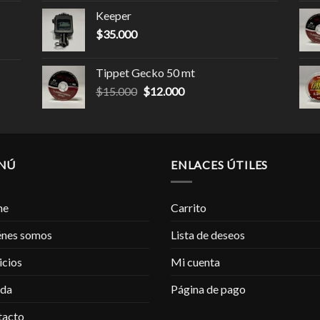
Keeper
$
35.000
Tippet Gecko 50 mt
$
15.000
$
12.000
NÚ
ENLACES ÚTILES
me
Carrito
énes somos
Lista de deseos
icios
Mi cuenta
nda
Página de pago
tacto