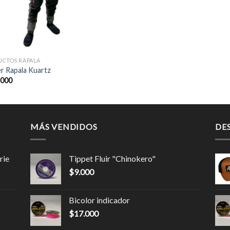
UCTOS RAPALA
r Rapala Kuartz
.000
MÁS VENDIDOS
DE
rie
Tippet Fluir "Chinokero"
$
9.000
Bicolor indicador
$
17.000