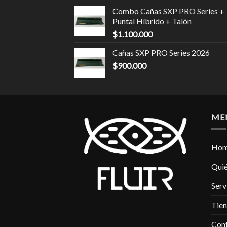
Combo Cañas SXP PRO Series +
Puntal Híbrido + Talón
$
1.100.000
Cañas SXP PRO Series 2026
$
900.000
ME
Ho
Qui
Serv
Tie
Con