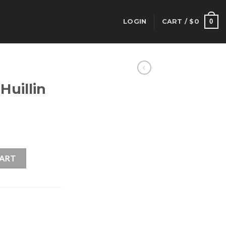
0
LOGIN
CART /
$
0
Huillin
CART