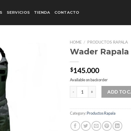
S
SERVICIOS
TIENDA
CONTACTO
HOME
/
PRODUCTOS RAPALA
Wader Rapala 
145.000
$
Available on backorder
Wader Rapala Huillin quantity
ADD TO 
Category:
Productos Rapala